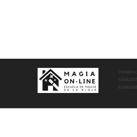
info@esc
6268225
6106048